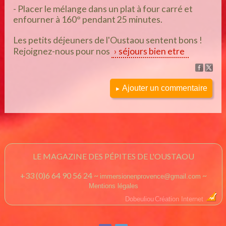
- Placer le mélange dans un plat à four carré et
enfourner à 160° pendant 25 minutes.
Les petits déjeuners de l'Oustaou sentent bons !
Rejoignez-nous pour nos
séjours bien etre
Ajouter un commentaire
►
LE MAGAZINE DES PÉPITES DE L'OUSTAOU
+33 (0)6 64 90 56 24 ~
~
immersionenprovence@gmail.com
Mentions légales
Dobeuliou
Création Internet