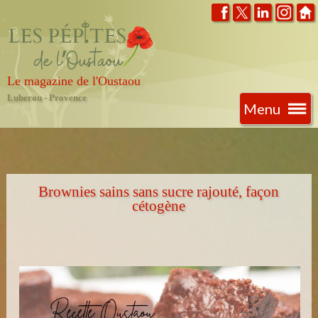
Le magazine de l'Oustaou
Luberon - Provence
Menu
Brownies sains sans sucre rajouté, façon
cétogène