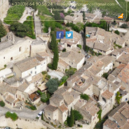
+33 (0)6 64 90 56 24 ~
~
immersionenprovence@gmail.com
Mentions légales
Dobeuliou
Création Internet