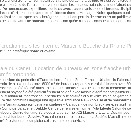
lle a choisi d'orienter son travail vers la photographie artistique et s'est consacrée 
re à la surface de l'eau en mouvement dans les espaces naturels, la mer d'abord puis
ts. De nombreuses expositions, seule ou avec d'autres artistes de différentes discipl
classes d'art, une commande en résidence dans la Montagne Noire, quelques publi
 réalisation d'un spectacle chorégraphique, lui ont permis de rencontrer un public s
 de son travail. Elle poursuit désormais ma quête d'images dans les montagnes du
 création de sites Internet Marseille Bouche du Rhône 
e : une esthétique sobre et vivante
aie du Canet - Location de bureaux en zone franche urb
oméditerrannée
 bordure du périmètre d'Euroméditerranée, en Zone Franche Urbaine, la Palmera
rrain de plus d’un hectare, 6000 m² de bureaux répartis sur trois bâtiments avec 2
ensemble a été réalisé dans un esprit « Campus » avec le souci de la recherche du
gement paysagé a été particulièrement soigné avec bassin d’agrément et palmiers 
 suffisamment important pour permettre aux salariés et aux visiteurs de se garer a
ieure des communs dégage une agréable ambiance New-Yorkaise et de nombreux 
ente Venant compléter cette atmosphère « Campus » de nombreux services sont impl
Le Comptoir Saladerie : Dubble Centre de remise en forme : Vita Liberté Salon de coi
aubourg Centre dentaire Services à la personne : O2 Marseille-Littoral Dépannage-
sation/plomberie : Savelys Prochainement une agence de la Société Marseillaise de
ré Pro viendront compléter cet ensemble de services.