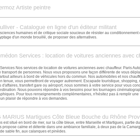
ermoz Artiste peintre
ulliver - Catalogue en ligne d'un éditeur militant
ciences humaines et de critique sociale soucieux de résister au conditionnement d
yptage d'un monde brouillé, de proposer des alternatives.
omédon Services : location de voitures anciennes avec c
Services Nos services de location de voitures anciennes avec chauffeur. Paris Au
e transport de personnes. Nous vous proposons une façon différente de vous dépl
partout ailleurs à bord de véhicules hors du commun. Nos automobiles et nos chauff
n tenue, vous permettront de voyager autrement. Escapade touristique, shopping,
 d'affaires, transfert gare ou aéroport, nous sommes à votre service pour vous con
destination. Nous pouvons répondre à vos besoins pour les tournages cinématogra
hiques. Pour tous renseignements complémentaires, n'hésitez pas à remplir une fi
 un plaisir de répondre à vos demandes.
MARIUS Martigues Côte Bleue Bouche du Rhône Pro
est situé en bord de mer, sur la côte bleue, entre Marseille et Martigues, partie du 
us propose calme et détente dans une ambiance familiale, à deux pas de la Camar
 de sable fin, aux calanques et pinèdes.