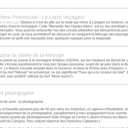
rôme Provençale : Le Lapin Voyageur
de la Méouge
Situées à 5 km du gîte sur la route qui mène à Laragne ou Sisteron, l
ées réserve biologique. Cette "Merveille des Hautes Alpes", est un lieu privilégié 
menades. Vous pourrez emprunter l'un des circuits pédestres qui démarrent du pon
orges en aval, et vous permettront de découvrir en longeant la Méouge des paysa
rouver un petit coin tranquille avec quelques vasques pour la baignade.
 pour la Vallée de la Méouge
 prend sa source à la montagne d'Albion (1603m), sur les hauteurs de Barret de 
elle s'écoule paisiblement le long des Gorges éponyme, avant de se jeter dans le B
. Le Buech s'écoule ensuite dans la Durance, et dans le Rhône près d'Avignon. L
 du mot "Méoujo" en provençal, ce qui signifierait "l'eau qui a la couleur du miel".
 noire, eau sombre" (dérivé du mot "More ouchc").
ort photographe
t de vivre : la photographie.
cu et travaillé pendant plus de 40 ans dans les Pyrénées, en agence d'illustration, e
 l'enseignement de la photographie, parallèlement à mon engagement local comme
rands projets de développement (Gite d'étape et Centre Culturel d'Aulus-les-Bains
ssif du Canigou, Parc naturel régional des Pyrénées Catalanes.)