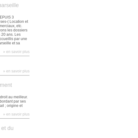
arseille
DEPUIS 3
es-( Location et
merciaux, etc.
rons les dossiers
20 ans. Les
cueillis par une
rseille et sa
» en savoir plus
» en savoir plus
ement
droit au meilleur.
'abordant par ses
l ; origine et
» en savoir plus
 et du