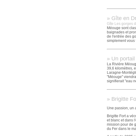
» Gîte en D
Gîte Les gorges 
Méouge sont class
baignades et pro
de l'entrée des g
simplement vous t
» Un portail
La Rivière Méouge
39,6 kilomètres, 
Laragne-Montéglin
"Méouge" viendrait
signifierait "eau
» Brigitte F
Une passion, un ar
Brigitte Fort a vé
et blanc et dans
mission pour de g
du Fer dans le ma