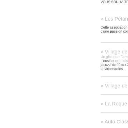
VOUS SOUHAITE
» Les Pétan
Cette association
d'une passion co
» Village de
Un gîte pour "far
L'oustaou du Lub
jacuzzi de 11m x 
environnantes...
» Village de
» La Roque 
» Auto Class