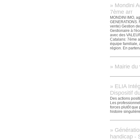
» Mondini A
7ème arr
MONDINI IMO, ag
GENERATIONS. Nou
vente) Gestion de
Gestionaire à l'é
avec des VALEUR
Catalans: 7ème ar
équipe familiale,
région. En parten
» Mairie du
» ELIA Inté
Dispositif du
Des actions positi
Les professionnels
forces plutôt que
histoire singulièr
» Génératio
handicap - 