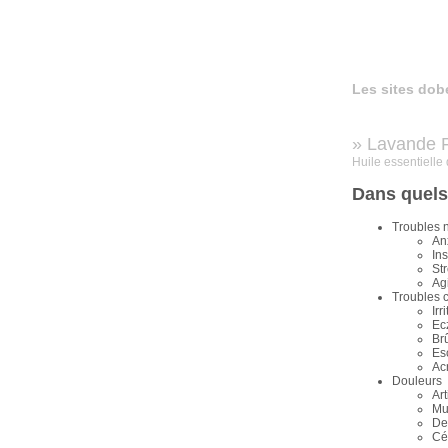
Les sites dob
» Lavande 
Huile essentielle
Dans quels 
Troubles 
An
In
St
Agi
Troubles 
Irr
Ec
Brû
Es
Ac
Douleurs
Art
Mu
De
Cé