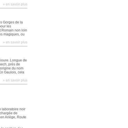
» en savoir plus
es Gorges de la
pour les
t Romain non loin
ges magiques, ou
» en savoir plus
Lioure. Longue de
uech, près de
'origine du nom
 En Gaulois, cela
» en savoir plus
n laboratoire noir
 chargée de
 en Ariège, Route