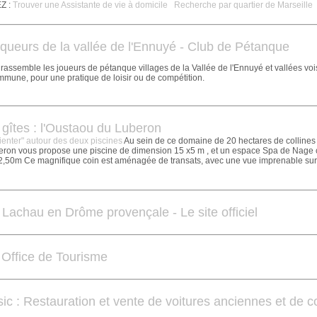
Z :
Trouver une Assistante de vie à domicile
Recherche par quartier de Marseille
queurs de la vallée de l'Ennuyé - Club de Pétanque
 rassemble les joueurs de pétanque villages de la Vallée de l'Ennuyé et vallées voi
mmune, pour une pratique de loisir ou de compétition.
 gîtes : l'Oustaou du Luberon
nienter" autour des deux piscines
Au sein de ce domaine de 20 hectares de collines 
eron vous propose une piscine de dimension 15 x5 m , et un espace Spa de Nage 
2,50m Ce magnifique coin est aménagée de transats, avec une vue imprenable sur 
 Lachau en Drôme provençale - Le site officiel
Office de Tourisme
ic : Restauration et vente de voitures anciennes et de co