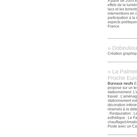
A partir de 2005 e
effets de la lumiè
lacs et les torren
interventions en 
participation à la
aspects poétiques
France.
» Dobeuliou
Création graphiqu
» La Palmer
Proche Eur
Bureaux neufs
En
propose sur un te
stationnement. L’
travail : L’aména
stationnement est
décoration intér
réservés à la dét
: Restauration : 
esthétique : Le F
chauffage/climati
Poste avec un Car