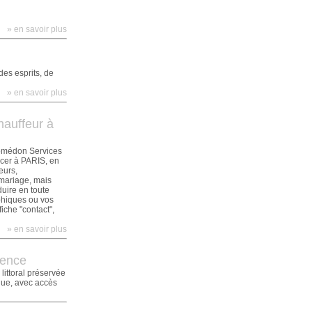
» en savoir plus
es esprits, de
» en savoir plus
hauffeur à
tomédon Services
acer à PARIS, en
eurs,
 mariage, mais
duire en toute
phiques ou vos
che "contact",
» en savoir plus
vence
littoral préservée
gue, avec accès