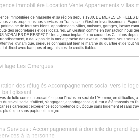
gence immobilière Location Vente Appartements Villas m
ence immobilière de Marseille et sa région depuis 1980. DE MERES EN FILLES 
s vous proposons nos services en Transaction-Gestion-Investissements-Expertis
 patrimoine de tous vos biens: appartements, villas, maisons, garages, locaux com
coute des propriétaires et des locataires. En Gestion comme en transaction nous gé
S MORALES DE RESPECT. Une agence implantée au coeur des Catalans depuis 
rondissement, à deux pas de la mer et proche des axes autoroutiers, vous serez ac
 attentive, dynamique, sérieuse connaissant bien le marché du quartier et de tout Ma
ariat direct avec banques et organismes de crédits fiables.
 village Les Omergues
gration des réfugiés Accompagnement social vers le log
 bail glissant
ves de lutte contre la précarité et pour l'inclusion sociale L'Homme, en difficultés, a 
 du travail social s'allient, s'engagent, et partagent ce qui leur a été transmis en l
 par ses carences : expérience et compétence plutôt que sans logement et sans travai
es plutôt que sans papier et immigré.
ns Services : Accompagnement à domicile du grand âge
Services à la personne