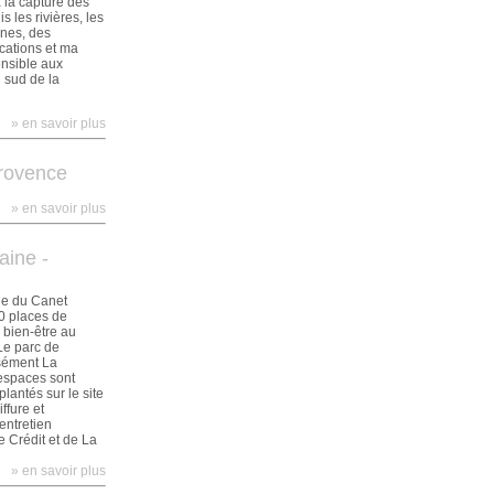
à la capture des
 les rivières, les
ines, des
cations et ma
ensible aux
 sud de la
» en savoir plus
Provence
» en savoir plus
aine -
ie du Canet
00 places de
 bien-être au
Le parc de
isément La
espaces sont
antés sur le site
ffure et
entretien
 Crédit et de La
» en savoir plus