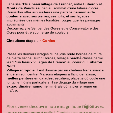
Labellisé "
Plus beau village de France
", entre
Luberon
et
Monts de Vaucluse
, bâti au sommet d'une falaise d'ocre,
Roussillon offre aux visiteurs une parfaite
harmonie de
couleurs
avec ses pierres, ses toits, et ses façades
imprégnées des mêmes tonalités rouges que les paysages
avoisinants.
Découvrez y le Sentier des
Ocres
et le Conservatoire des
Ocres pour être submergé de couleurs
Cinquième étape :
Gordes
Passé les derniers virages d'une jolie route bordée de murs
de pierre sèche, surgit Gordes,
village perché
classé parmi
les "
Plus beaux villages de France
" au coeur du
Luberon
Nord
.
Village-acropole
, il est dominé par un château Renaissance
érigé en son centre. Maisons étagées à flanc de falaise,
ruelles pentues
en
calades
, escaliers, placette où coule une
fontaine, hôtels particuliers, il se dégage du village une
extraordinaire harmonie
minérale où la pierre règne en
maître.
Alors venez découvrir notre magnifique
région
avec
votre
compagnon à poils
! Choisissez votre gite et