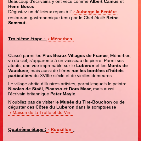
Beaucoup d’écrivains y ont vécu comme
Albert Camus
et
Henri Bosco
Dégustez un délicieux repas à l
’
Auberge la Fenière
,
restaurant gastronomique tenu par le Chef étoilé
Reine
Sammut.
Troisième étape :
Ménerbes
Classé parmi les
Plus Beaux Villages de France
, Ménerbes,
vu du ciel, s’apparente à un vaisseau de pierre. Parmi ses
atouts, une vue imprenable sur le
Luberon
et les
Monts de
Vaucluse
, mais aussi de fières
ruelles bordées d’hôtels
particuliers
du XVIIIe siècle et de vieilles demeures.
Le village abrita d’illustres artistes, parmi lesquels le peintre
Nicolas de Staël, Picasso et Dora Maar
, mais aussi
l’écrivain britannique
Peter Mayle
.
N’oubliez pas de visiter le
Musée du Tire-Bouchon
ou de
déguster des
Côtes du Luberon
dans la somptueuse
Maison de la Truffe et du Vin.
Quatrième étape :
Rousillon