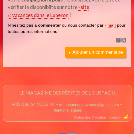
vérifier la disponibilté sur notre
site
: vacances dans le Luberon
!
N’hésitez pas à
commenter
ou nous contacter par
mail
pour
toutes autres informations !
Ajouter un commentaire
►
LE MAGAZINE DES PÉPITES DE L'OUSTAOU
+33 (0)6 64 90 56 24 ~
~
immersionenprovence@gmail.com
Mentions légales
Dobeuliou
Création Internet