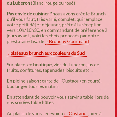
du Luberon
(Blanc, rouge ou rosé)
Pas envie de cuisiner ?
nous avons crée le Brunch
qu'il vous faut, très varié, complet, qui remplace
votre petit déj et déjeuner, prête à la réception
vers 10h/10h30, en commandant de préférence 2
jours avant , voici les choix proposés par notre
prestataire Lisa de
Brunchy Gourmand
plateaux brunch aux couleurs du Sud
Sur place, en
boutique
, vins du Luberon, jus de
fruits, confitures, tapenades, biscuits etc...
En pleine saison : carte de l'Oustaou (en cours),
boulanger tous les matins
En attendant de pouvoir vous servir à table, lors de
nos
soirées table hôtes
Au plaisir de vous recevoir à
l'Oustaou
, bien à