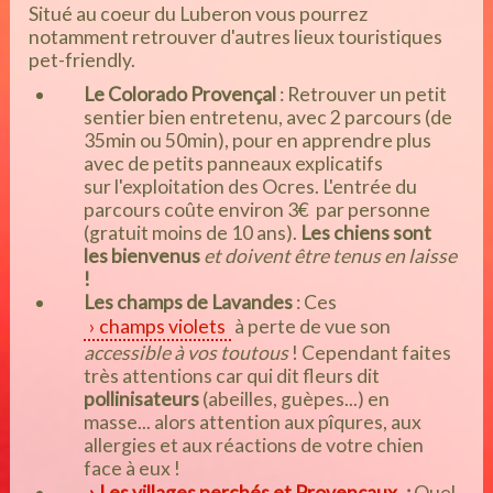
Situé au coeur du Luberon vous pourrez
notamment retrouver d'autres lieux touristiques
pet-friendly.
Le Colorado Provençal
: Retrouver un petit
sentier bien entretenu, avec 2 parcours (de
35min ou 50min), pour en apprendre plus
avec de petits panneaux explicatifs
sur l'exploitation des Ocres. L'entrée du
parcours coûte environ 3€ par personne
(gratuit moins de 10 ans).
Les chiens sont
les bienvenus
et doivent être tenus en laisse
!
Les champs de Lavandes
: Ces
champs violets
à perte de vue son
accessible à vos toutous
! Cependant faites
très attentions car qui dit fleurs dit
pollinisateurs
(abeilles, guèpes...) en
masse... alors attention aux pîqures, aux
allergies et aux réactions de votre chien
face à eux !
Les villages perchés et Provençaux
:
Quel