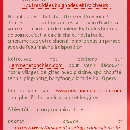
autres idées baignades et fraicheurs
N'oubliez pas, il fait chaud l'été en Provence !
T
outes
les précautions nécessaires
afin d’éviter à
votre chien un
coup de chal
eur
. Evitez les heures
de pointe, c'est-à-dire la chaleur et la foule.
Sinon, mettez votre chien à l'ombre sous un parasol
avec de l'eau fraîche à disposition.
Retrouvez nos locations sur
emmenetonchien.com
pour venir découvrir
notre villages de gîtes avec pisicine, spa chauffé,
tennis, ping-pong, babyfoot, allant de 2 à 10 pers !
Rendez vous sur
www.oustaouduluberon.com
pour plus d'infos sur le village et les gites
A bientôt pour un prochain article !
photos source c/
https://www.theadventuredogs.com/valensole-