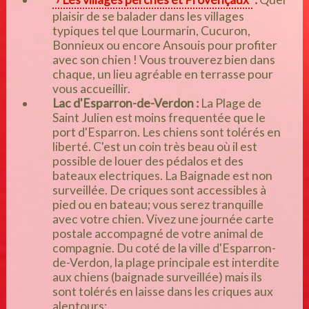
plaisir de se balader dans les villages
typiques tel que Lourmarin, Cucuron,
Bonnieux ou encore Ansouis pour profiter
avec son chien ! Vous trouverez bien dans
chaque, un lieu agréable en terrasse pour
vous accueillir.
Lac d'Esparron-de-Verdon :
L
a Plage de
Saint Julien est moins frequentée que le
port d'Esparron. Les chiens sont tolérés en
liberté. C'est un coin très beau où il est
possible de louer des pédalos et des
bateaux electriques. La Baignade est non
surveillée. De criques sont accessibles à
pied ou en bateau; vous serez tranquille
avec votre chien. Vivez une journée carte
postale accompagné de votre animal de
compagnie.
Du coté de la ville d'Esparron-
de-Verdon
, la plage principale est interdite
aux chiens (baignade surveillée) mais ils
sont tolérés en laisse dans les criques aux
alentours;