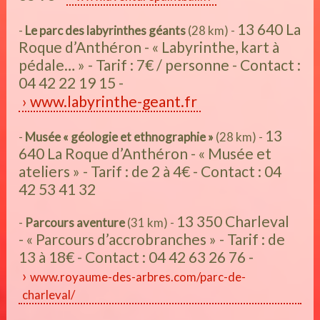
13 640 La
-
Le parc des labyrinthes géants
(28 km) -
Roque d’Anthéron - « Labyrinthe, kart à
pédale… » - Tarif : 7€ / personne - Contact :
04 42 22 19 15 -
www.labyrinthe-geant.fr
13
-
Musée « géologie et ethnographie »
(28 km) -
640 La Roque d’Anthéron - « Musée et
ateliers » - Tarif : de 2 à 4€ - Contact : 04
42 53 41 32
13 350 Charleval
-
Parcours aventure
(31 km) -
- « Parcours d’accrobranches » - Tarif : de
13 à 18€ - Contact : 04 42 63 26 76 -
www.royaume-des-arbres.com/parc-de-
charleval/