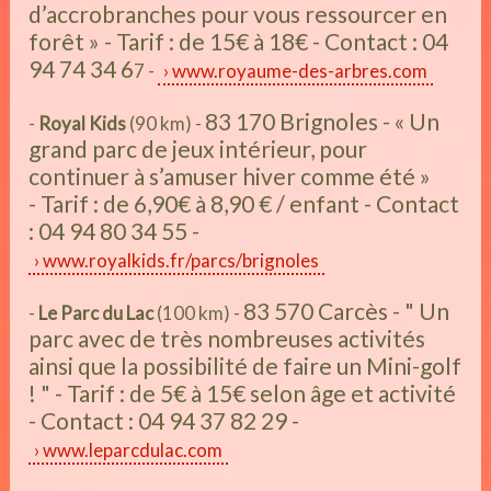
d’accrobranches pour vous ressourcer en
forêt » - Tarif : de 15€ à 18€ - Contact : 04
94 74 34 6
7 -
www.royaume-des-arbres.com
83 170 Brignoles - « Un
-
Royal Kids
(90 km) -
grand parc de jeux intérieur, pour
continuer à s’amuser hiver comme été »
- Tarif : de 6,90€ à 8,90 € / enfant - Contact
: 04 94 80 34 55 -
www.royalkids.fr/parcs/brignoles
83 570 Carcès - " Un
-
Le Parc du Lac
(100 km) -
parc avec de très nombreuses activités
ainsi que la possibilité de faire un Mini-golf
! " - Tarif : de 5€ à 15€ selon âge et activité
- Contact : 04 94 37 82 29 -
www.leparcdulac.com