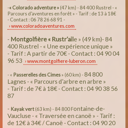
-
« Colorado adventure »
(47 km) - 84 400 Rustrel - «
Parcours d’aventures en forêt » - Tarif : de 13 à 18€
- Contact : 06 78 26 68 91 -
www.coloradoaventures.com
-
Montgolfière « Rustr’ail
e » (49 km)- 84
400 Rustrel - « Une expérience unique »
- Tarif : A partir de 70€ - Contact : 04 90 04
96 53
www.montgolfiere-luberon.com
84 800
- «
Passerelles des Cimes
» (60 km) -
Lagnes - « Parcours d’arbre en arbre »
- Tarif : de 7€ à 18€ - Contact : 04 90 38 56
87
-
ontaine-de-
Kayak vert
(63 km) -
84 800 F
Vaucluse - « Traversée en canoë » - Tarif :
de 12€ à 34€ / Canoë - Contact : 04 90 20