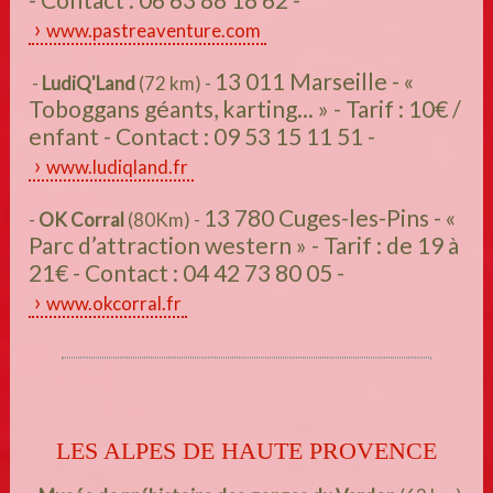
www.pastreaventure.com
13 011 Marseille - «
-
LudiQ'Land
(72 km) -
Toboggans géants, karting... » - Tarif : 10€ /
enfant - Contact : 09 53 15 11 51 -
www.ludiqland.fr
13 780 Cuges-les-Pins - «
-
OK Corral
(80Km) -
Parc d’attraction western » - Tarif : de 19 à
21€ - Contact : 04 42 73 80 05 -
www.okcorral.fr
LES ALPES DE HAUTE PROVENCE