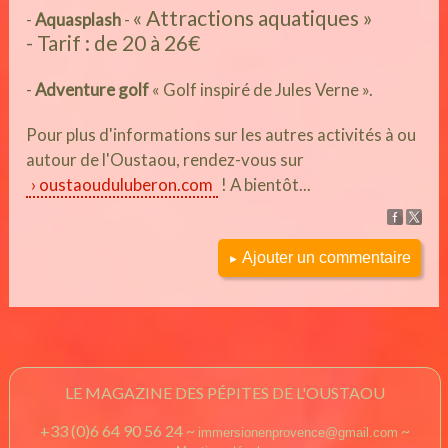
« Attractions aquatiques »
-
Aquasplash
-
- Tarif : de 20 à 26€
-
Adventure golf
« Golf inspiré de Jules Verne ».
Pour plus d'informations sur les autres activités à ou
autour de l'Oustaou, rendez-vous sur
oustaouduluberon.com
! A bientôt...
Ajouter un commentaire
►
LE MAGAZINE DES PÉPITES DE L'OUSTAOU
+33 (0)6 64 90 56 24 ~
~
immersionenprovence@gmail.com