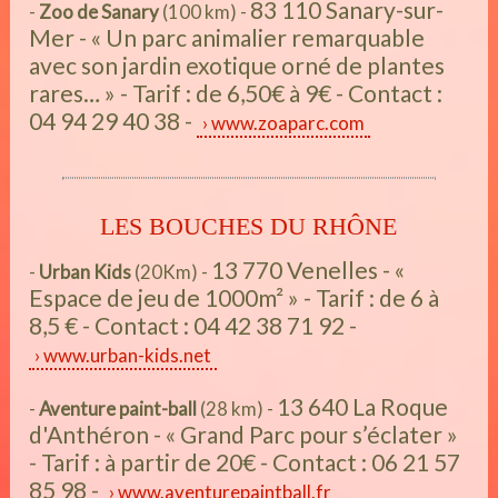
83 110 Sanary-sur-
-
Zoo de Sanary
(100 km) -
Mer - « Un parc animalier remarquable
avec son jardin exotique orné de plantes
rares… » - Tarif : de 6,50€ à 9€ - Contact :
04 94 29 40 38 -
www.zoaparc.com
LES BOUCHES DU RHÔNE
13 770 Venelles - «
-
Urban Kids
(20Km) -
Espace de jeu de 1000m² » - Tarif : de 6 à
8,5 € - Contact : 04 42 38 71 92 -
www.urban-kids.net
13 640 La Roque
-
Aventure paint-ball
(28 km) -
d'Anthéron - « Grand Parc pour s’éclater »
- Tarif : à partir de 20€ - Contact : 06 21 57
85 98 -
www.aventurepaintball.fr