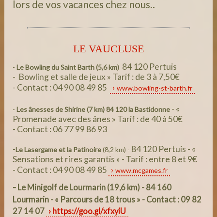
lors de vos vacances chez nous..
LE VAUCLUSE
84 120 Pertuis
-
Le Bowling du Saint Barth (5,6 km)
- Bowling et salle de jeux » Tarif : de 3 à 7,50€
- Contact : 04 90 08 49 85
www.bowling-st-barth.fr
- «
-
Les ânesses de Shirine (7 km)
84 120 la Bastidonne
Promenade avec des ânes » Tarif : de 40 à 50€
- Contact : 06 77 99 86 93
-
84 120 Pertuis - «
Le Lasergame et la Patinoire
(8,2 km) -
Sensations et rires garantis » - Tarif : entre 8 et 9€
- Contact : 04 90 08 49 85
www.mcgames.fr
-
Le Minigolf de Lourmarin
(19,6 km) - 84 160
Lourmarin - « Parcours de 18 trous » - Contact : 09 82
27 14 07
https://goo.gl/xfxyiU