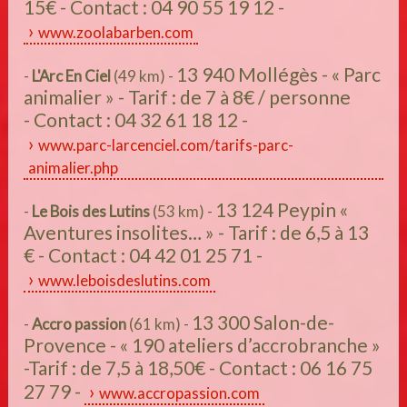
15€ - Contact : 04 90 55 19 12 -
www.zoolabarben.com
13 940 Mollégès - « Parc
-
L'Arc En Ciel
(49 km) -
animalier » - Tarif : de 7 à 8€ / personne
- Contact : 04 32 61 18 12 -
www.parc-larcenciel.com/tarifs-parc-
animalier.php
13 124 Peypin «
-
Le Bois des Lutins
(53 km) -
Aventures insolites… » - Tarif : de 6,5 à 13
€ - Contact : 04 42 01 25 71 -
www.leboisdeslutins.com
13 300 Salon-de-
-
Accro passion
(61 km) -
Provence - « 190 ateliers d’accrobranche »
-Tarif : de 7,5 à 18,50€ - Contact : 06 16 75
27 79 -
www.accropassion.com