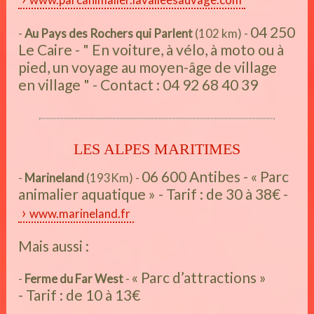
04 250
-
Au Pays des Rochers qui Parlent
(102 km) -
Le Caire - " En voiture, à vélo, à moto ou à
pied, un voyage au moyen-âge de village
en village " - Contact : 04 92 68 40 39
LES ALPES MARITIMES
06 600 Antibes - « Parc
-
Marineland
(193Km) -
animalier aquatique » - Tarif : de 30 à 38€ -
www.marineland.fr
Mais aussi :
« Parc d’attractions »
-
Ferme du Far West
-
- Tarif : de 10 à 13€