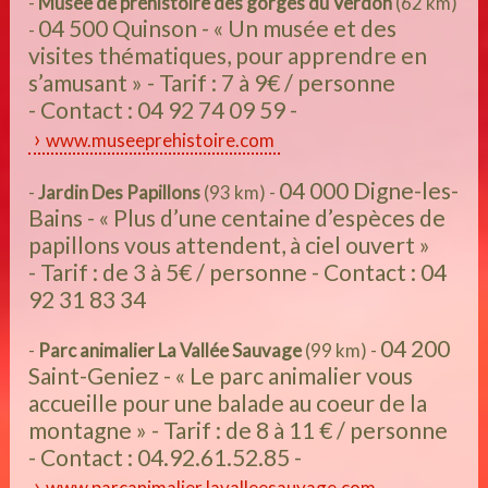
-
Musée de préhistoire des gorges du Verdon
(62 km)
04 500 Quinson - « Un musée et des
-
visites thématiques, pour apprendre en
s’amusant » - Tarif : 7 à 9€ / personne
- Contact : 04 92 74 09 59 -
www.museeprehistoire.com
04 000 Digne-les-
-
Jardin Des Papillons
(93 km) -
Bains - « Plus d’une centaine d’espèces de
papillons vous attendent, à ciel ouvert »
- Tarif : de 3 à 5€ / personne - Contact : 04
92 31 83 34
04 200
-
Parc animalier La Vallée Sauvage
(99 km) -
Saint-Geniez - « Le parc animalier vous
accueille pour une balade au coeur de la
montagne » - Tarif : de 8 à 11 € / personne
- Contact : 04.92.61.52.85 -
www.parcanimalier.lavalleesauvage.com