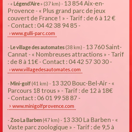
13 854 Aix-en-
- «
Légend'Aire
» (37 km) -
Provence - « Plus grand parc de jeux
couvert de France ! » - Tarif : de 6 à 12 €
- Contact : 04 42 38 94 85 -
www.gulli-parc.com
13 760 Saint-
-
Le village des automates
(38 km) -
Cannat - « Nombreuses attractions » - Tarif
: de 8 à 11€ - Contact : 04 42 57 30 30 -
www.villagedesautomates.com
13 320 Bouc-Bel-Air - «
-
Mini-golf
(41 km) -
Parcours 18 trous » - Tarif : de 12 à 18€
- Contact : 06 01 99 58 87 -
www.minigolfprovence.com
13 330 La Barben - «
-
Zoo La Barben
(47 km) -
Vaste parc zoologique » - Tarif : de 9,5 à