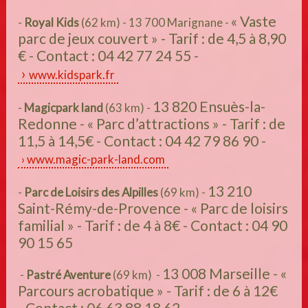
« Vaste
-
Royal Kids
(62 km) -
13 700 Marignane -
parc de jeux couvert » - Tarif : de 4,5 à 8,90
€ - Contact : 04 42 77 24 55 -
www.kidspark.fr
13 820 Ensuès-la-
-
Magicpark land
(63 km) -
Redonne - « Parc d’attractions » - Tarif : de
11,5 à 14,5€ - Contact : 04 42 79 86 90 -
www.magic-park-land.com
13 210
-
Parc de Loisirs des Alpilles
(69 km) -
Saint-Rémy-de-Provence - « Parc de loisirs
familial » - Tarif : de 4 à 8€ - Contact : 04 90
90 15 65
13 008 Marseille - «
-
Pastré Aventure
(69 km) -
Parcours acrobatique » - Tarif : de 6 à 12€
- Contact : 06 63 88 18 62 -