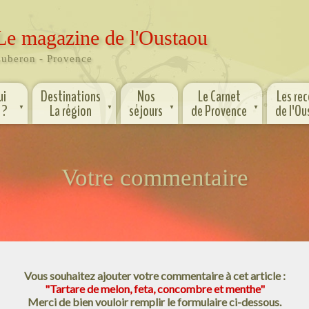
Le magazine de l'Oustaou
uberon - Provence
ui
Destinations
Nos
Le Carnet
Les re
 ?
La région
séjours
de Provence
de l'O
▼
▼
▼
▼
Votre commentaire
Vous souhaitez ajouter votre commentaire à cet article :
"Tartare de melon, feta, concombre et menthe"
Merci de bien vouloir remplir le formulaire ci-dessous.