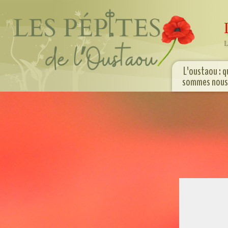
L
L'oustaou : q
sommes nous