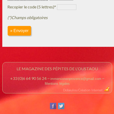
Recopier le code (5 lettres)*
(*)Champs obligatoires
» Envoyer
LE MAGAZINE DES PÉPITES DE L'OUSTAOU
+33 (0)6 64 90 56 24 ~
~
immersionenprovence@gmail.com
Mentions légales
Dobeuliou
Création Internet