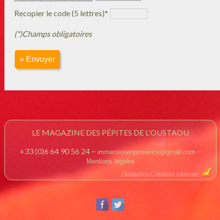
Recopier le code (5 lettres)*
(*)Champs obligatoires
» Envoyer
LE MAGAZINE DES PÉPITES DE L'OUSTAOU
+33 (0)6 64 90 56 24 ~
~
immersionenprovence@gmail.com
Mentions légales
Dobeuliou
Création Internet